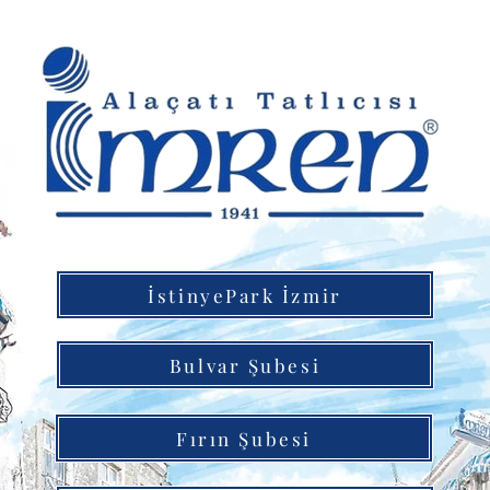
İstinyePark İzmir
Bulvar Şubesi
Fırın Şubesi